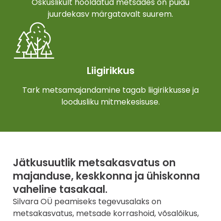
Oskuslikult hooldatud metsades on puidu
juurdekasv märgatavalt suurem.
Liigirikkus
Tark metsamajandamine tagab liigirikkusse ja
loodusliku mitmekesisuse.
Jätkusuutlik metsakasvatus on
majanduse, keskkonna ja ühiskonna
vaheline tasakaal.
Silvara OÜ peamiseks tegevusalaks on
metsakasvatus, metsade korrashoid, võsalõikus,