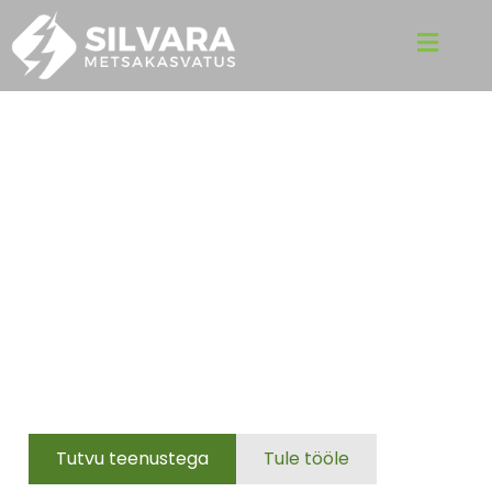
ABIKS METSA
MAJANDAMISEL
Mets on investeering! Meie pädevus ja kogemused
metsakasvatuse valdkonnas aitavad sul teha
teadlikke otsuseid ning kavandada
hooldustegevusi, mis toetavad metsa kasvu ja
tagavad tulu mitte ainult sulle, vaid ka tulevastele
põlvkondadele.
Tutvu teenustega
Tule tööle