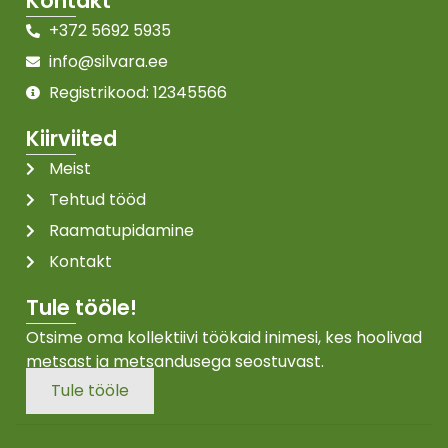
Kontakt
+372 5692 5935
info@silvara.ee
Registrikood: 12345566
Kiirviited
Meist
Tehtud tööd
Raamatupidamine
Kontakt
Tule tööle!
Otsime oma kollektiivi töökaid inimesi, kes hoolivad
metsast ja metsandusega seostuvast.
Tule tööle