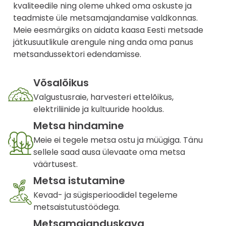
kvaliteedile ning oleme uhked oma oskuste ja
teadmiste üle metsamajandamise valdkonnas.
Meie eesmärgiks on aidata kaasa Eesti metsade
jätkusuutlikule arengule ning anda oma panus
metsandussektori edendamisse.
Võsalõikus
Valgustusraie, harvesteri ettelõikus,
elektriliinide ja kultuuride hooldus.
Metsa hindamine
Meie ei tegele metsa ostu ja müügiga. Tänu
sellele saad ausa ülevaate oma metsa
väärtusest.
Metsa istutamine
Kevad- ja sügisperioodidel tegeleme
metsaistutustöödega.
Metsamajanduskava