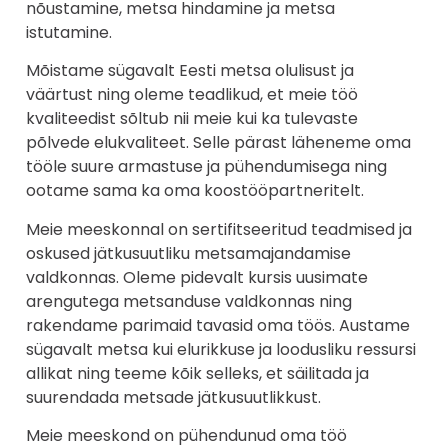
nõustamine, metsa hindamine ja metsa
istutamine.
Mõistame sügavalt Eesti metsa olulisust ja
väärtust ning oleme teadlikud, et meie töö
kvaliteedist sõltub nii meie kui ka tulevaste
põlvede elukvaliteet. Selle pärast läheneme oma
tööle suure armastuse ja pühendumisega ning
ootame sama ka oma koostööpartneritelt.
Meie meeskonnal on sertifitseeritud teadmised ja
oskused jätkusuutliku metsamajandamise
valdkonnas. Oleme pidevalt kursis uusimate
arengutega metsanduse valdkonnas ning
rakendame parimaid tavasid oma töös. Austame
sügavalt metsa kui elurikkuse ja loodusliku ressursi
allikat ning teeme kõik selleks, et säilitada ja
suurendada metsade jätkusuutlikkust.
Meie meeskond on pühendunud oma töö