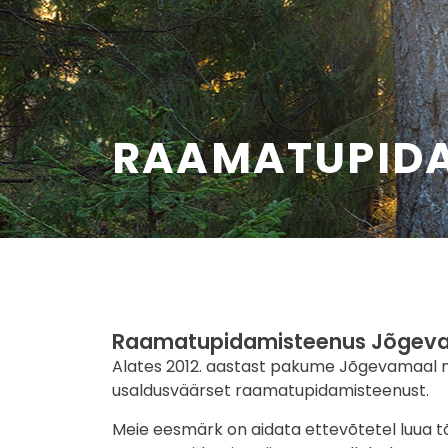
+372 5692
info@silva
RAAMATUPID
Raamatupidamisteenus Jõgev
Alates 2012. aastast pakume Jõgevamaal mi
usaldusväärset raamatupidamisteenust.
Meie eesmärk on aidata ettevõtetel luua tõ