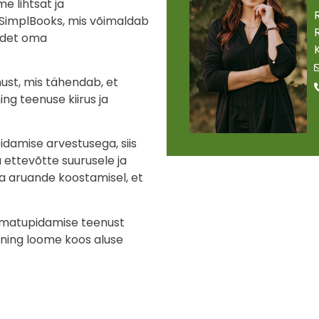
 lihtsat ja
 SimplBooks, mis võimaldab
adet oma
st, mis tähendab, et
g teenuse kiirus ja
idamise arvestusega, siis
 ettevõtte suurusele ja
ta aruande koostamisel, et
aamatupidamise teenust
 ning loome koos aluse