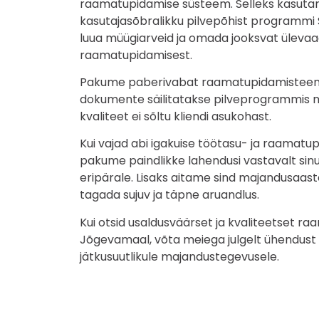
raamatupidamise süsteem. Selleks kasutame
kasutajasõbralikku pilvepõhist programmi
luua müügiarveid ja omada jooksvat üleva
raamatupidamisest.
Pakume paberivabat raamatupidamisteenu
dokumente säilitatakse pilveprogrammis nin
kvaliteet ei sõltu kliendi asukohast.
Kui vajad abi igakuise töötasu- ja raamatup
pakume paindlikke lahendusi vastavalt sinu
eripärale. Lisaks aitame sind majandusaas
tagada sujuv ja täpne aruandlus.
Kui otsid usaldusväärset ja kvaliteetset r
Jõgevamaal, võta meiega julgelt ühendust
jätkusuutlikule majandustegevusele.