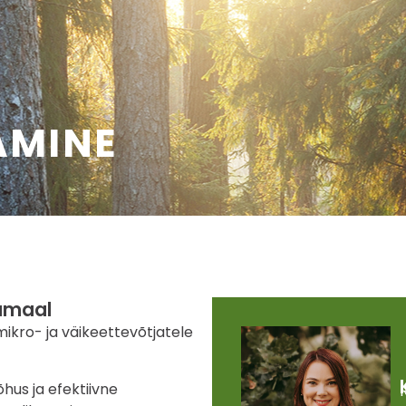
 5935
Esileht
Meist
Tehtud tööd
ra.ee
AMINE
amaal
kro- ja väikeettevõtjatele
hus ja efektiivne