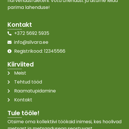
harvendusraieteni. Võta ühendust ja aitame leida
parima lahenduse!
Kontakt
+372 5692 5935
info@silvara.ee
Registrikood: 12345566
Kiirviited
Meist
Tehtud tööd
Raamatupidamine
Kontakt
Tule tööle!
Otsime oma kollektiivi töökaid inimesi, kes hoolivad
metsast ja metsandusega seostuvast.