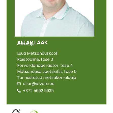
ALLAR LAAK
Juhataja
Luua Metsanduskool
Raietööline, tase 3
Forvarderioperaator, tase 4
Metsanduse spetsialist, tase 5
Tunnustatud metsakorraldaja
allar@silvara.ee
+372 5692 5935