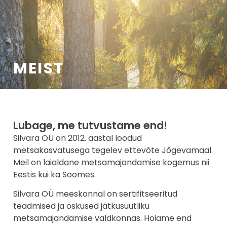
MEIST
Lubage, me tutvustame end!
Silvara OÜ on 2012. aastal loodud
metsakasvatusega tegelev ettevõte Jõgevamaal.
Meil on laialdane metsamajandamise kogemus nii
Eestis kui ka Soomes.
Silvara OÜ meeskonnal on sertifitseeritud
teadmised ja oskused jätkusuutliku
metsamajandamise valdkonnas. Hoiame end