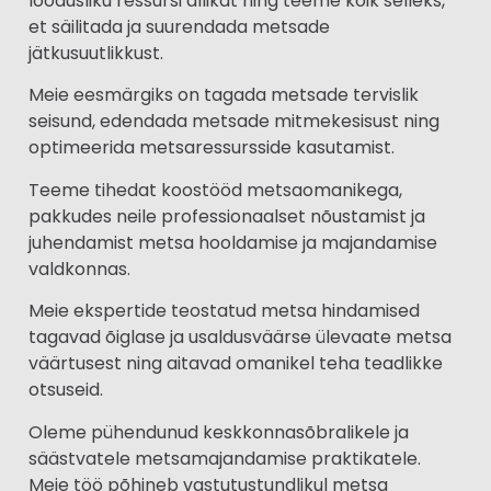
loodusliku ressursi allikat ning teeme kõik selleks,
et säilitada ja suurendada metsade
jätkusuutlikkust.
Meie eesmärgiks on tagada metsade tervislik
seisund, edendada metsade mitmekesisust ning
optimeerida metsaressursside kasutamist.
Teeme tihedat koostööd metsaomanikega,
pakkudes neile professionaalset nõustamist ja
juhendamist metsa hooldamise ja majandamise
valdkonnas.
Meie ekspertide teostatud metsa hindamised
tagavad õiglase ja usaldusväärse ülevaate metsa
väärtusest ning aitavad omanikel teha teadlikke
otsuseid.
Oleme pühendunud keskkonnasõbralikele ja
säästvatele metsamajandamise praktikatele.
Meie töö põhineb vastutustundlikul metsa