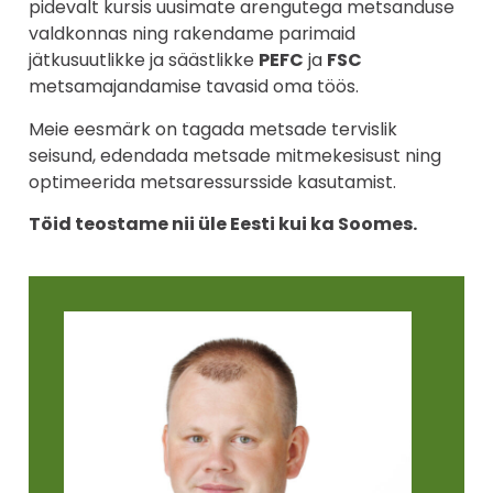
pidevalt kursis uusimate arengutega metsanduse
valdkonnas ning rakendame parimaid
jätkusuutlikke ja säästlikke
PEFC
ja
FSC
metsamajandamise tavasid oma töös.
Meie eesmärk on tagada metsade tervislik
seisund, edendada metsade mitmekesisust ning
optimeerida metsaressursside kasutamist.
Töid teostame nii üle Eesti kui ka Soomes.