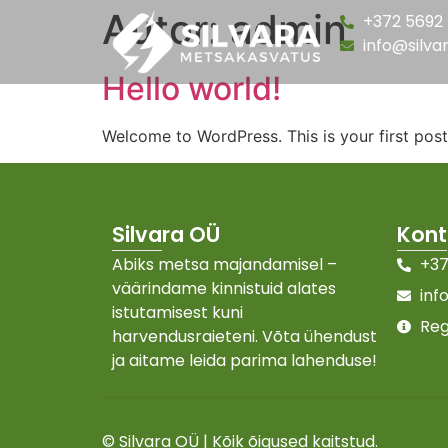
Autor:
admin
+372 5692
info@silva
Hello world!
Welcome to WordPress. This is your first post. 
Silvara OÜ
Kont
Abiks metsa majandamisel –
+37
väärindame kinnistuid alates
inf
istutamisest kuni
Reg
harvendusraieteni. Võta ühendust
ja aitame leida parima lahenduse!
© Silvara OÜ | Kõik õigused kaitstud.