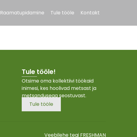
Raamatupidamine
Tule tööle
Kontakt
Tule tööle!
Otsime oma kollektiivi töökaid
inimesi, kes hoolivad metsast ja
metsandusega seostuvast.
Tule tööle
Veebilehe tegi
FRESHMAN