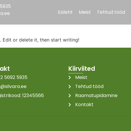
 5935
Esileht
Meist
Tehtud tööd
ra.ee
Edit or delete it, then start writing!
akt
Kiirviited
2 5692 5935
Meist
o@silvara.ee
Tehtud tööd
istrikood: 12345566
Raamatupidamine
Kontakt