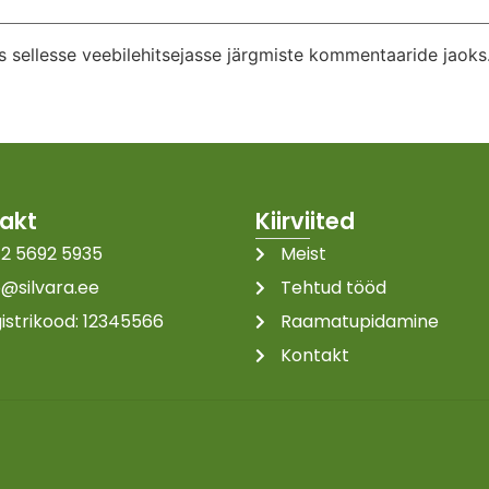
s sellesse veebilehitsejasse järgmiste kommentaaride jaoks
akt
Kiirviited
2 5692 5935
Meist
o@silvara.ee
Tehtud tööd
istrikood: 12345566
Raamatupidamine
Kontakt