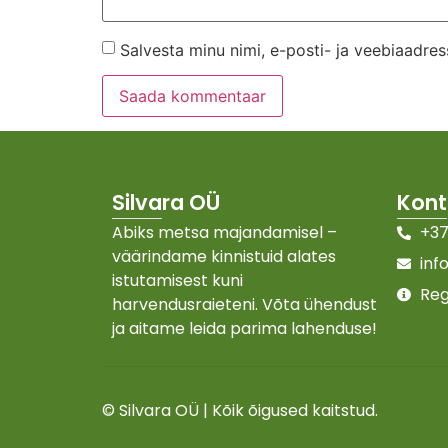
Salvesta minu nimi, e-posti- ja veebiaadres
Silvara OÜ
Kont
Abiks metsa majandamisel –
+37
väärindame kinnistuid alates
inf
istutamisest kuni
Reg
harvendusraieteni. Võta ühendust
ja aitame leida parima lahenduse!
© Silvara OÜ | Kõik õigused kaitstud.