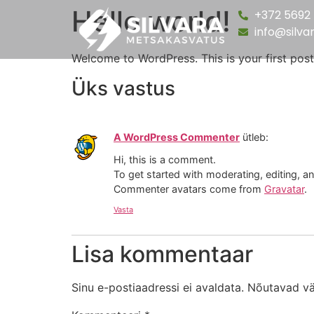
Hello world!
+372 5692
info@silva
Welcome to WordPress. This is your first post. 
Üks vastus
A WordPress Commenter
ütleb:
Hi, this is a comment.
To get started with moderating, editing, 
Commenter avatars come from
Gravatar
.
Vasta
Lisa kommentaar
Sinu e-postiaadressi ei avaldata.
Nõutavad vä