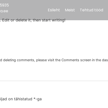
 5935
Esileht
Meist
Tehtud tööd
ra.ee
Edit or delete it, then start writing!
and deleting comments, please visit the Comments screen in the da
ljad on tähistatud
*
-ga