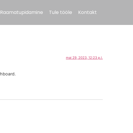
Raamatupidamine
Tule tööle
Kontakt
mai 29, 2023, 12:23 p.l.
shboard.